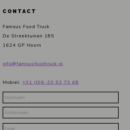
CONTACT
Famous Food Truck
De Streektuinen 185
1624 GP Hoorn
info@famousfoodtruck.nl
Mobiel:
+31 (0)6-20 53 73 68
Naam
Voornaam
Email
Achternaam