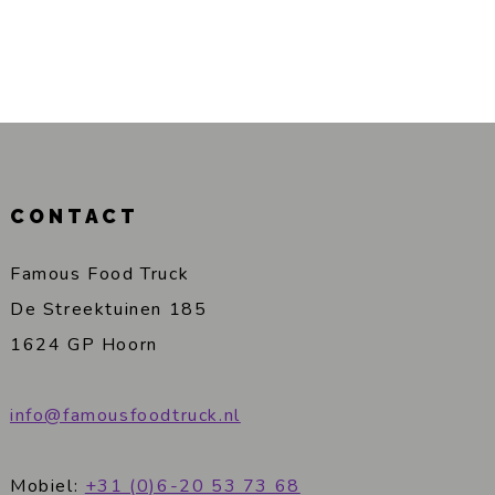
CONTACT
Famous Food Truck
De Streektuinen 185
1624 GP Hoorn
info@famousfoodtruck.nl
Mobiel:
+31 (0)6-20 53 73 68