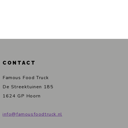
CONTACT
Famous Food Truck
De Streektuinen 185
1624 GP Hoorn
info@famousfoodtruck.nl