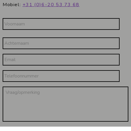
Mobiel:
+31 (0)6-20 53 73 68
Naam
Voornaam
Email
Achternaam
Telefoonnummer
Vraag/opmerking