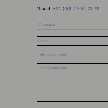
Mobiel:
+31 (0)6-20 53 73 68
Naam
Voornaam
Email
Telefoonnummer
Vraag/opmerking