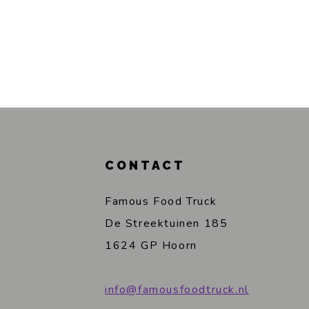
CONTACT
Famous Food Truck
De Streektuinen 185
1624 GP Hoorn
info@famousfoodtruck.nl