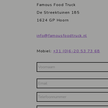
Famous Food Truck
De Streektuinen 185
1624 GP Hoorn
info@famousfoodtruck.nl
Mobiel:
+31 (0)6-20 53 73 68
Naam
Voornaam
Email
Telefoonnummer
Vraag/opmerking