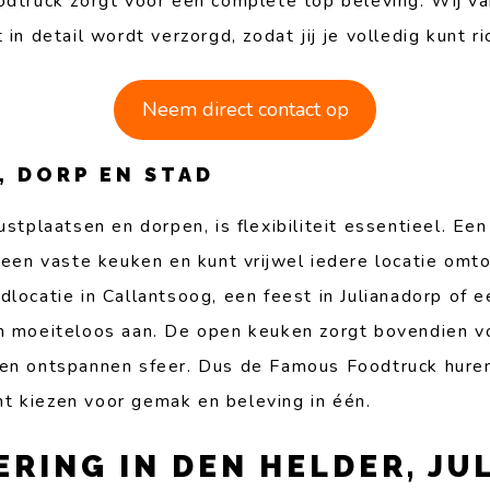
oodtruck zorgt voor een complete top beleving. Wij 
 in detail wordt verzorgd, zodat jij je volledig kunt r
Neem direct contact op
, DORP EN STAD
ustplaatsen en dorpen, is flexibiliteit essentieel. Een
n een vaste keuken en kunt vrijwel iedere locatie omto
dlocatie in Callantsoog, een feest in Julianadorp of
ch moeiteloos aan. De open keuken zorgt bovendien v
 en ontspannen sfeer. Dus de Famous Foodtruck huren
t kiezen voor gemak en beleving in één.
RING IN DEN HELDER, JU