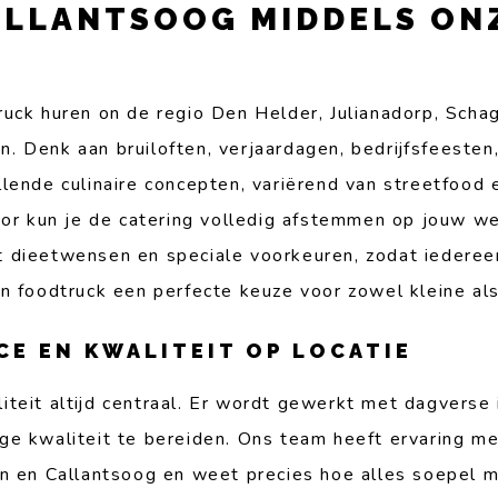
ALLANTSOOG MIDDELS ON
uck huren on de regio Den Helder, Julianadorp, Scha
 Denk aan bruiloften, verjaardagen, bedrijfsfeesten,
lende culinaire concepten, variërend van streetfood 
door kun je de catering volledig afstemmen op jouw 
 dieetwensen en speciale voorkeuren, zodat iederee
een foodtruck een perfecte keuze voor zowel kleine al
E EN KWALITEIT OP LOCATIE
iteit altijd centraal. Er wordt gewerkt met dagverse
ge kwaliteit te bereiden. Ons team heeft ervaring m
n en Callantsoog en weet precies hoe alles soepel mo