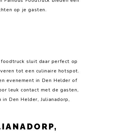
van Famous Foodtruck bieden een
ichten op je gasten.
 foodtruck sluit daar perfect op
veren tot een culinaire hotspot.
 een evenement in Den Helder of
oor leuk contact met de gasten,
 in Den Helder, Julianadorp,
LIANADORP,