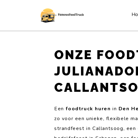
H
ONZE FOOD
JULIANADO
CALLANTS
Een
foodtruck huren
in
Den He
zo voor een unieke, flexibele m
strandfeest in Callantsoog, een