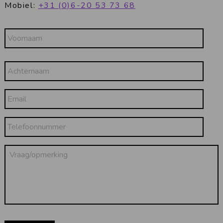
Mobiel:
+31 (0)6-20 53 73 68
Naam
Voornaam
Email
Achternaam
Telefoonnummer
Vraag/opmerking