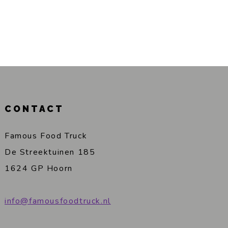
CONTACT
Famous Food Truck
De Streektuinen 185
1624 GP Hoorn
info@famousfoodtruck.nl