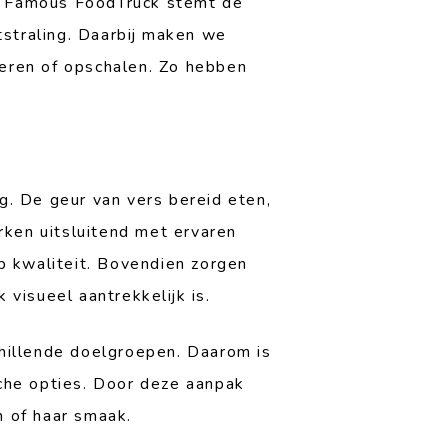
 Famous FoodTruck stemt de
tstraling. Daarbij maken we
eren of opschalen. Zo hebben
ng. De geur van vers bereid eten,
rken uitsluitend met ervaren
p kwaliteit. Bovendien zorgen
 visueel aantrekkelijk is.
hillende doelgroepen. Daarom is
sche opties. Door deze aanpak
n of haar smaak.