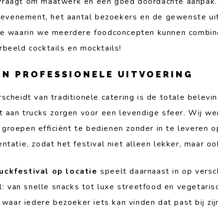
raagt om maatwerk en een goed doordachte aanpak.
e evenement, het aantal bezoekers en de gewenste ui
ule waarin we meerdere foodconcepten kunnen combin
rbeeld cocktails en mocktails!
 EN PROFESSIONELE UITVOERING
cheidt van traditionele catering is de totale belevi
t aan trucks zorgen voor een levendige sfeer. Wij we
groepen efficiënt te bedienen zonder in te leveren o
tatie, zodat het festival niet alleen lekker, maar ook
uckfestival op locatie
speelt daarnaast in op versc
el: van snelle snacks tot luxe streetfood en vegetari
 waar iedere bezoeker iets kan vinden dat past bij zij