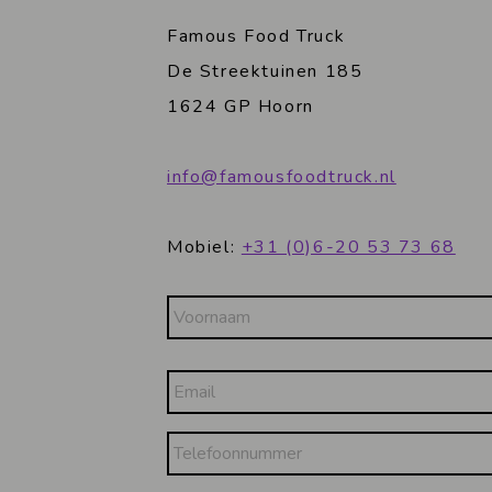
Famous Food Truck
De Streektuinen 185
1624 GP Hoorn
info@famousfoodtruck.nl
Mobiel:
+31 (0)6-20 53 73 68
Naam
Voornaam
Email
Telefoonnummer